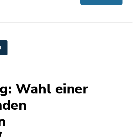
1
g: Wahl einer
nden
n
/