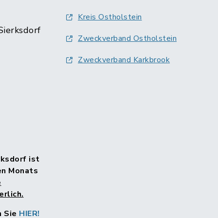
Kreis Ostholstein
Sierksdorf
Zweckverband Ostholstein
Zweckverband Karkbrook
rksdorf ist
en Monats
e
rlich.
n Sie
HIER!