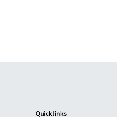
igröße: 52,54 KB)
Quicklinks