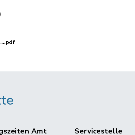
)
...pdf
edsperson_2025.pdf, Dateierweiterung: pdf, Date
tte
gszeiten Amt
Servicestelle