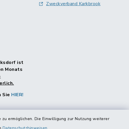
Zweckverband Karkbrook
rksdorf ist
en Monats
e
rlich.
n Sie
HIER!
 zu ermöglichen. Die Einwilligung zur Nutzung weiterer
en
Datenschutzhinweisen
.