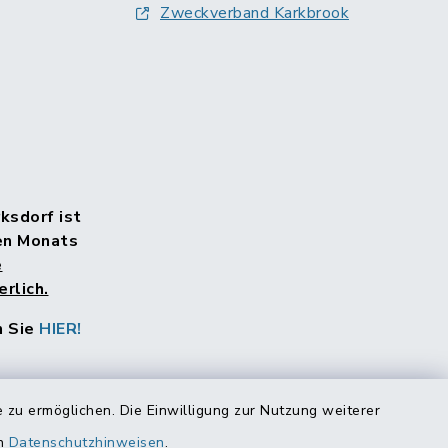
Zweckverband Karkbrook
rksdorf ist
en Monats
e
rlich.
n Sie
HIER!
 zu ermöglichen. Die Einwilligung zur Nutzung weiterer
en
Datenschutzhinweisen
.