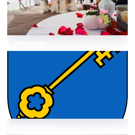
Heiraten
Entdecken Sie die schönsten Trauorte
im Amt Ostholstein-Mitte.
Mehr lesen
Datenschutz