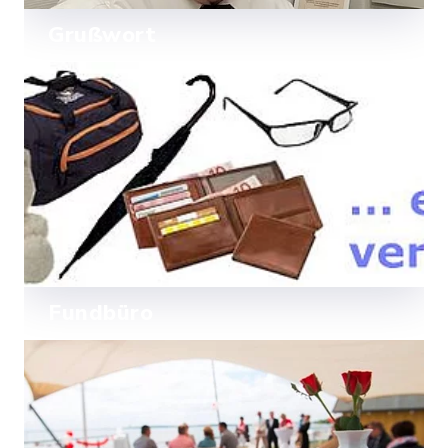
Grußwort
Amtsvorsteher Rainer Holtz heißt Sie
herzlich willkommen auf der
Internetseite des Amtes Ostholstein-
Mehr lesen
Mitte.
Fundbüro
Sie haben etwas verloren? Starten Sie
hier Ihre Suche online.
Mehr lesen