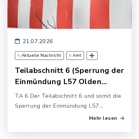
21.07.2026
Aktuelle Nachricht
Amt
Schönwalde am Bungsberg
Teilabschnitt 6 (Sperrung der
Einmündung L57 Olden…
TA 6 Der Teilabschnitt 6 und somit die
Sperrung der Einmündung L57
Oldenburger Straße mit der
Mehr lesen
Milchstraße steht nun quasi vor der
Tür. Was wird…