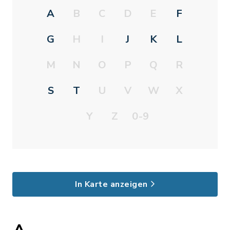
A
B
C
D
E
F
G
H
I
J
K
L
M
N
O
P
Q
R
S
T
U
V
W
X
Y
Z
0-9
In Karte anzeigen