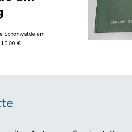
g
de Schönwalde am
 15,00 €
tte