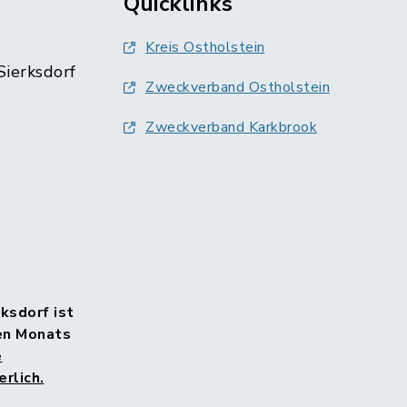
Quicklinks
Kreis Ostholstein
Sierksdorf
Zweckverband Ostholstein
Zweckverband Karkbrook
rksdorf ist
en Monats
e
rlich.