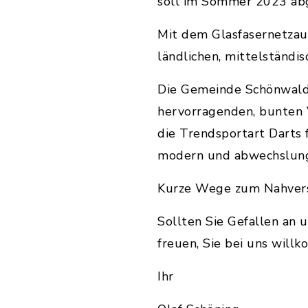
soll im Sommer 2023 abg
Mit dem Glasfasernetzaus
ländlichen, mittelständ
Die Gemeinde Schönwald
hervorragenden, bunten 
die Trendsportart Darts
modern und abwechslungs
Kurze Wege zum Nahvers
Sollten Sie Gefallen an
freuen, Sie bei uns will
Ihr