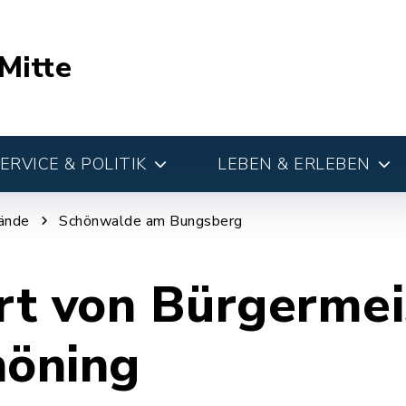
Mitte
RVICE & POLITIK
LEBEN & ERLEBEN
ände
Schönwalde am Bungsberg
t von Bürgermei
höning