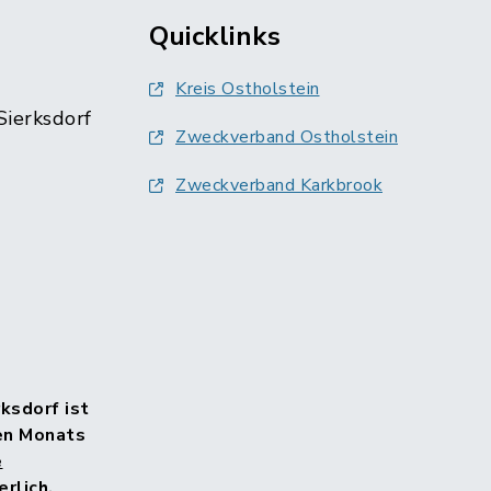
Quicklinks
Kreis Ostholstein
Sierksdorf
Zweckverband Ostholstein
Zweckverband Karkbrook
rksdorf ist
en Monats
e
rlich.