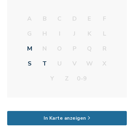
A
B
C
D
E
F
G
H
I
J
K
L
M
N
O
P
Q
R
S
T
U
V
W
X
Y
Z
0-9
In Karte anzeigen