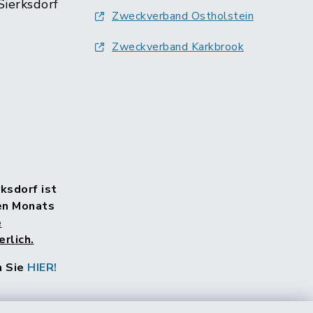
Sierksdorf
Zweckverband Ostholstein
Zweckverband Karkbrook
rksdorf ist
en Monats
e
rlich.
n Sie
HIER!