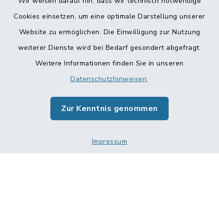
Wir weisen darauf hin, dass wir technisch notwendige
Cookies einsetzen, um eine optimale Darstellung unserer
Website zu ermöglichen. Die Einwilligung zur Nutzung
Kontakt
weiterer Dienste wird bei Bedarf gesondert abgefragt.
Weitere Informationen finden Sie in unseren
Barrierefreiheit
Datenschutzhinweisen
.
Datenschutz
Zur Kenntnis genommen
Impressum
Impressum
Sitemap
Cookie-Einstellungen