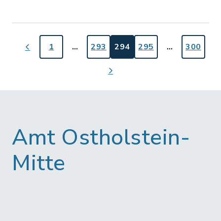
1
…
293
294
295
…
300
Amt Ostholstein-
Mitte