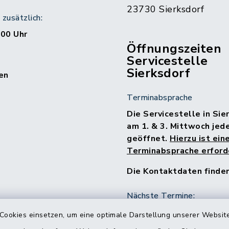
23730 Sierksdorf
zusätzlich:
:00 Uhr
Öffnungszeiten
Servicestelle
Sierksdorf
en
Terminabsprache
Die Servicestelle in Sie
am 1. & 3. Mittwoch jed
geöffnet.
Hierzu ist ein
Terminabsprache erforde
Die Kontaktdaten finde
Nächste Termine:
15.07.2026
Cookies einsetzen, um eine optimale Darstellung unserer Website
05.08.2026