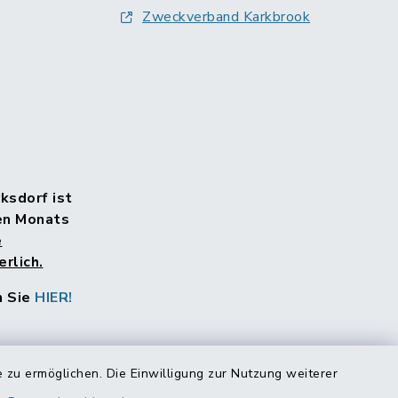
Zweckverband Karkbrook
rksdorf ist
en Monats
e
rlich.
n Sie
HIER!
 zu ermöglichen. Die Einwilligung zur Nutzung weiterer